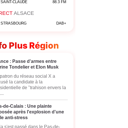
SAINT-CLAUDE
88.3 FM
RECT
ALSACE
STRASBOURG
DAB+
fo Plus Région
ance : Passe d'armes entre
rine Tondelier et Elon Musk
patron du réseau social X a
usé la candidate à la
sidentielle de "trahison envers la
...
-de-Calais : Une plainte
posée après l'explosion d'une
le anti-stress
a s'est passé dans le Pas-de-