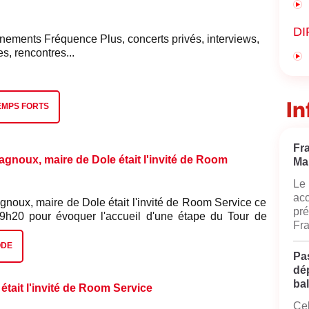
DI
nements Fréquence Plus, concerts privés, interviews,
, rencontres...
In
EMPS FORTS
Fr
gnoux, maire de Dole était l'invité de Room
Ma
Le 
acc
gnoux, maire de Dole était l'invité de Room Service ce
pré
 9h20 pour évoquer l'accueil d'une étape du Tour de
Fra
rt de rentrée de la ville du 29 août. Le 17 juillet, Dole
t de la 13ᵉ étape du Tour de France en direction de
ODE
Pas
près le grand départ de 2022. Quelques semaines plus
dé
 la ville proposera son grand concert de rentrée sur la
bal
o. Concert gratuit avec Amir en tête d'affiche, en
était l'invité de Room Service
 Fréquence Plus.
Cel