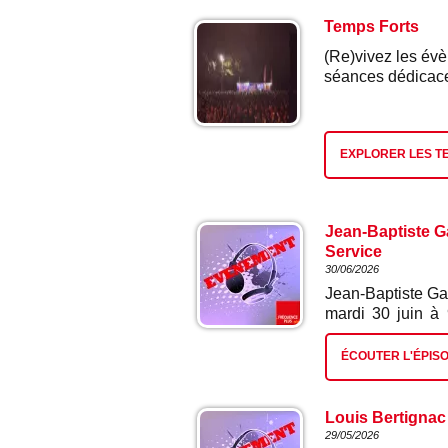
Temps Forts
(Re)vivez les évè
séances dédicaces
EXPLORER LES T
Jean-Baptiste Ga
Service
30/06/2026
Jean-Baptiste Ga
mardi 30 juin à
France et le conce
sera ville-dépar
ÉCOUTER L'ÉPIS
Belfort. 4 ans a
tard, le 29 août,
place Précipian
Louis Bertignac 
partenariat avec
29/05/2026