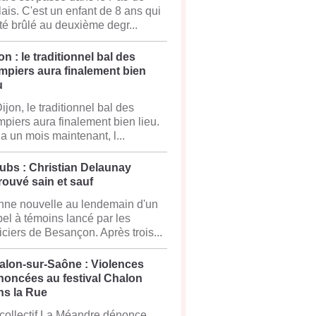
ais. C'est un enfant de 8 ans qui
té brûlé au deuxième degr...
on : le traditionnel bal des
mpiers aura finalement bien
u
ijon, le traditionnel bal des
piers aura finalement bien lieu.
y a un mois maintenant, l...
ubs : Christian Delaunay
rouvé sain et sauf
ne nouvelle au lendemain d'un
el à témoins lancé par les
iciers de Besançon. Après trois...
alon-sur-Saône : Violences
noncées au festival Chalon
ns la Rue
collectif La Méandre dénonce