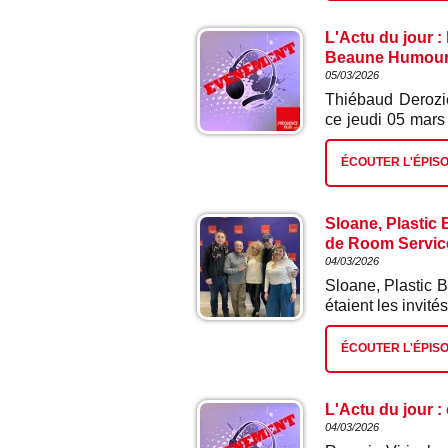
L'Actu du jour :
Beaune Humou
05/03/2026
Thiébaud Derozie
ce jeudi 05 mars
stand-up baptisé
7 mars, lors de l
ÉCOUTER L'ÉPIS
Magique. Thiéb
Elhajaoui, alias
Il a déjà assur
Sloane, Plastic 
Pastureau et Pau
de Room Servic
Club dont le but 
04/03/2026
dans la région
Sloane, Plastic 
étaient les invi
à l'occasion de 
Lons-le-Saunier
ÉCOUTER L'ÉPIS
exceptionnel d
accompagnés de l
Plastic Bertrand
L'Actu du jour :
Raft, Boney M L
04/03/2026
Plastic Bertran