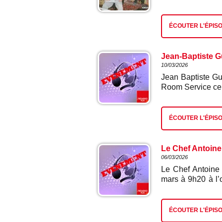
"La vie change" 
Oli signent leur
jours heureux » 
13 nouvelles cha
single « Dopamin
ans de carrière.
ÉCOUTER L'ÉPIS
leur rencontre, 
« le moins calcul
‘Tonton Freddo’ 
comprenez par 
et un nouveau cha
désarment...on dé
Jean-Baptiste Gu
10/03/2026
Jean Baptiste Gué
Room Service ce 
le spectacle « J
Dijon dimanche 2
ÉCOUTER L'ÉPIS
Le Chef Antoine 
06/03/2026
Le Chef Antoine 
mars à 9h20 à l’o
Chef sur M6. Le 
14 cuisiniers au
représentant de 
ÉCOUTER L'ÉPIS
qui a débuté merc