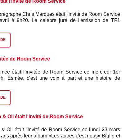
ait l'invité de Room Service
orégraphe Chris Marques était l'invité de Room Service
avril à 9h20. Le célèbre juré de l'émission de TF1
tars» était le parrain du salon des seniors «Bien-Vivre
s 02 et 03 avril dernier au parc des expositions de
rganisé par le conseil départemental de la Côte-d'Or et
ODE
e de Fréquence Plus. Chris Marques lui a fait quelques
vitée de Room Service
mée était l’invitée de Room Service ce mercredi 1er
0h. Esmée, c’est une voix à part et une histoire de
élée au grand public dans The Voice en 2023, cette
ns a transformé son parcours en force. Atteinte du
es de la Tourette depuis ses 7 ans, qu’elle surnomme
ODE
faire un copain de galère plutôt qu’un ennemi, Esmée a
ctime de harcèlement. Elle a trouvé dans la musique un
éritable libération. Aujourd’hui, elle collabore avec des
 & Oli était l'invité de Room Service
Hoshi ou Yodelice, et impose une pop sincère et
e par une énergie contagieuse. Après près les tubes
 & Oli était l'invité de Room Service ce lundi 23 mars
par Hoshi, "Soif d'amour", "Comme toutes les filles",
 ans après leur album «Les autres c'est nous» Bigflo et