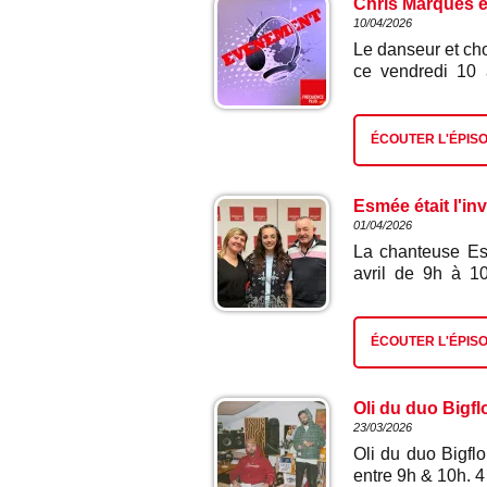
Chris Marques ét
10/04/2026
Le danseur et ch
ce vendredi 10 
«Danse avec les s
en Côte-d'Or» le
Dijon. Un salon o
ÉCOUTER L'ÉPIS
animé par Charli
confidences.
Esmée était l'in
01/04/2026
La chanteuse Es
avril de 9h à 1
résilience. Rév
artiste de 23 a
syndrome de Gill
ÉCOUTER L'ÉPIS
«Gilou» pour en 
longtemps été vi
refuge, puis une v
Oli du duo Bigflo
artistes comme 
23/03/2026
puissante, porté
Oli du duo Bigflo
"Memento" écrit 
entre 9h & 10h. 4