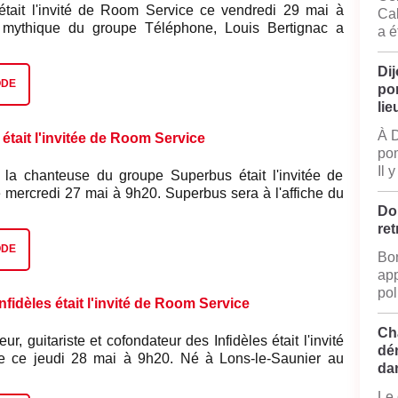
était l'invité de Room Service ce vendredi 29 mai à
Cal
e mythique du groupe Téléphone, Louis Bertignac a
a é
 du rock français. Il s’est lancé dans une carrière solo
quarante ans, et il sera à l’affiche du festival
Dij
Saint-Aubin vendredi 05 juin pour un concert qui
ODE
po
que, concert à partir de 22h.
lie
À D
était l'invitée de Room Service
pom
Il 
 la chanteuse du groupe Superbus était l'invitée de
mercredi 27 mai à 9h20. Superbus sera à l'affiche du
simo à Saint-Aubin, dans le Jura, samedi 6 juin. Depuis
Do
s, le groupe enchaîne les tubes entre énergie rock,
ret
édérateurs et bonne humeur communicative. Porté par la
ODE
Bon
e Jennifer Ayache, Superbus a marqué toute une
app
des titres comme Lola, Butterfly ou encore Addictions.
pol
uellement en pleine tournée des festivals 2026, lancée
nfidèles était l'invité de Room Service
er et fera étape à Saint-Aubin le 6 juin à 21h45 pour un
Ch
 d’être électrique.
r, guitariste et cofondateur des Infidèles était l'invité
dé
 ce jeudi 28 mai à 9h20. Né à Lons-le-Saunier au
da
es 80, le groupe a marqué toute une génération avec
t et sensible, porté notamment par le tube “Les larmes
Le 