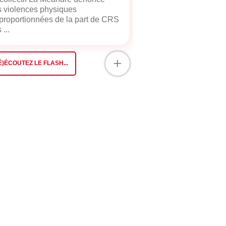
 violences physiques
proportionnées de la part de CRS
 ...
+
É)ÉCOUTEZ LE FLASH...