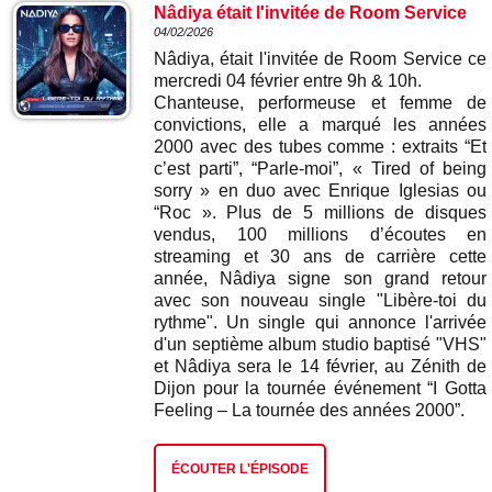
Nâdiya était l'invitée de Room Service
04/02/2026
Nâdiya, était l'invitée de Room Service ce
mercredi 04 février entre 9h & 10h.
Chanteuse, performeuse et femme de
convictions, elle a marqué les années
2000 avec des tubes comme : extraits “Et
c’est parti”, “Parle-moi”, « Tired of being
sorry » en duo avec Enrique Iglesias ou
“Roc ». Plus de 5 millions de disques
vendus, 100 millions d’écoutes en
streaming et 30 ans de carrière cette
année, Nâdiya signe son grand retour
avec son nouveau single "Libère-toi du
rythme". Un single qui annonce l'arrivée
d'un septième album studio baptisé "VHS"
et Nâdiya sera le 14 février, au Zénith de
Dijon pour la tournée événement “I Gotta
Feeling – La tournée des années 2000”.
ÉCOUTER L'ÉPISODE