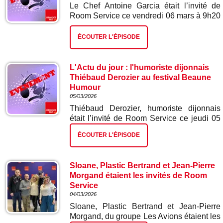
Le Chef Antoine Garcia était l’invité de
Room Service ce vendredi 06 mars à 9h20
à l’occasion de sa participation à
l’émission culinaire Top Chef sur M6. Le
ÉCOUTER L'ÉPISODE
mâconnais est actuellement à la tête d’une
brigade de 14 cuisiniers au restaurant Le
Clos des sens à Annecy, il est le seul
L'Actu du jour : l'humoriste dijonnais
représentant de la région Bourgogne-
Thiébaud Derozier au festival Beaune
Franche-Comté pour la saison 17 qui a
Humour
débuté mercredi dernier.
05/03/2026
Thiébaud Derozier, humoriste dijonnais
était l’invité de Room Service ce jeudi 05
mars à 8h20 pour nous présenter son
ÉCOUTER L'ÉPISODE
premier spectacle de stand-up baptisé
« Hors champ ». Spectacle qu’il
présentera ce samedi 7 mars, lors de la
Sloane, Plastic Bertrand et Jean-Pierre
4ème édition du festival Beaune Humour,à
Morgand étaient les invités de Room
la Lanterne Magique. Thiébaud Derozier
Service
sera en première partie de Mayel
04/03/2026
Elhajaoui, alias Georges dans la série
Sloane, Plastic Bertrand et Jean-Pierre
Demain nous appartient sur TF1. Il a déjà
Morgand, du groupe Les Avions étaient les
assuré les premières parties de Guillermo