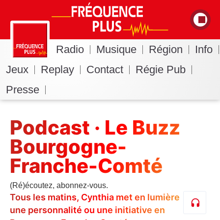
Radio
Musique
Région
Info
Jeux
Replay
Contact
Régie Pub
Presse
Podcast · Le Buzz
Bourgogne-
Franche-Comté
(Ré)écoutez, abonnez-vous.
Tous les matins, Cynthia met en lumière
une personnalité ou une initiative en