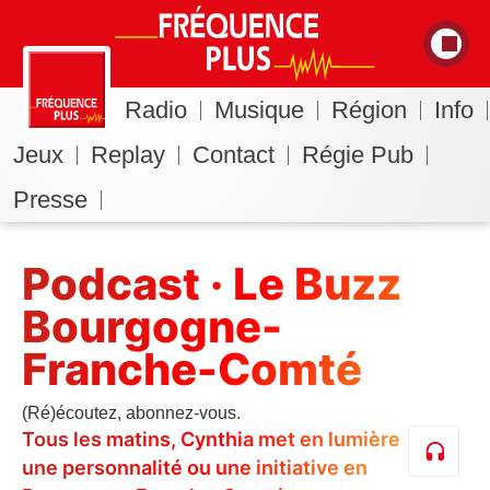
Radio
Musique
Région
Info
Jeux
Replay
Contact
Régie Pub
Presse
Podcast · Le Buzz
Bourgogne-
Franche-Comté
(Ré)écoutez, abonnez-vous.
Tous les matins, Cynthia met en lumière
une personnalité ou une initiative en