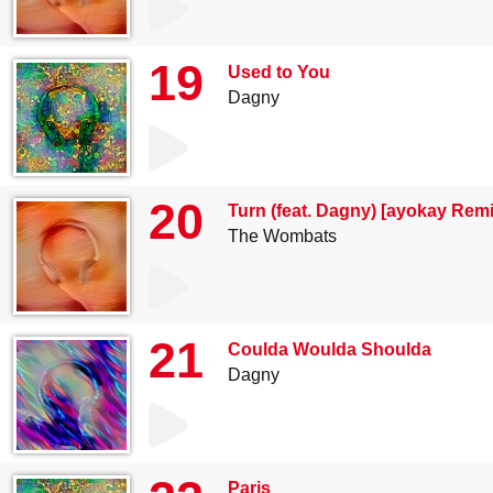
19
Used to You
Dagny
20
Turn (feat. Dagny) [ayokay Remi
The Wombats
21
Coulda Woulda Shoulda
Dagny
Paris