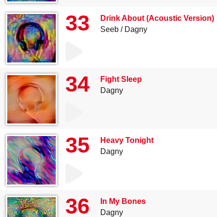
33
Drink About (Acoustic Version)
Seeb
Dagny
34
Fight Sleep
Dagny
35
Heavy Tonight
Dagny
36
In My Bones
Dagny