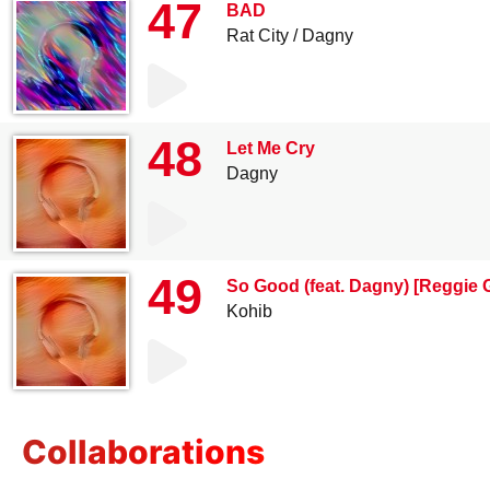
47
BAD
Rat City
Dagny
48
Let Me Cry
Dagny
49
So Good (feat. Dagny) [Reggie 
Kohib
Collaborations