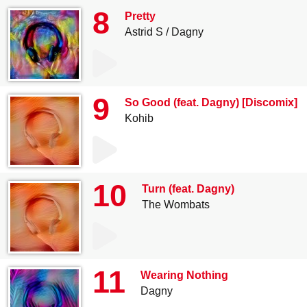
8
Pretty
Astrid S
Dagny
9
So Good (feat. Dagny) [Discomix]
Kohib
10
Turn (feat. Dagny)
The Wombats
11
Wearing Nothing
Dagny