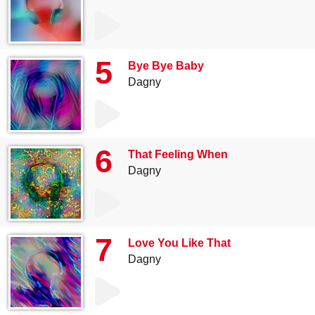
5
Bye Bye Baby
Dagny
6
That Feeling When
Dagny
7
Love You Like That
Dagny