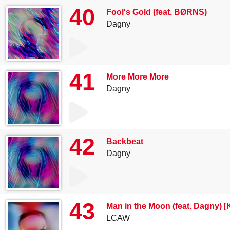
40
Fool's Gold (feat. BØRNS)
Dagny
41
More More More
Dagny
42
Backbeat
Dagny
43
Man in the Moon (feat. Dagny) 
LCAW