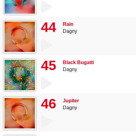
44
Rain
Dagny
45
Black Bugatti
Dagny
46
Jupiter
Dagny