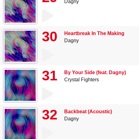
Dagny
30
Heartbreak In The Making
Dagny
31
By Your Side (feat. Dagny)
Crystal Fighters
32
Backbeat (Acoustic)
Dagny