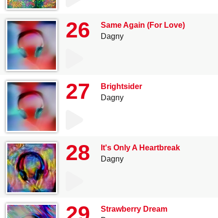
26
Same Again (For Love)
Dagny
27
Brightsider
Dagny
28
It's Only A Heartbreak
Dagny
29
Strawberry Dream