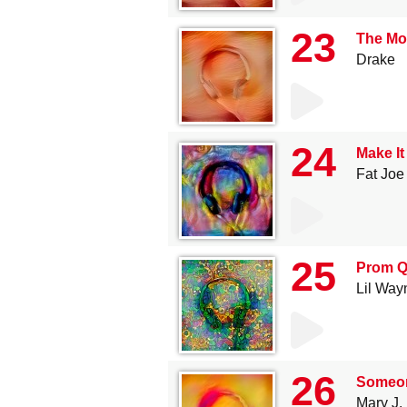
23
The Mot
Drake
24
Make It
Fat Joe
25
Prom 
Lil Way
26
Someone
Mary J.