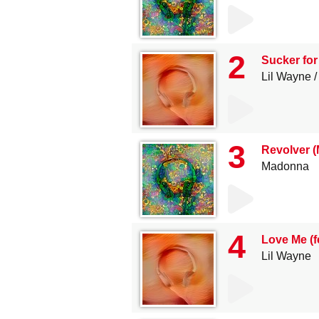
2
Sucker for
Lil Wayne
3
Revolver (
Madonna
4
Love Me (f
Lil Wayne