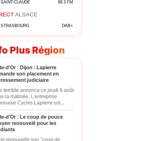
SAINT-CLAUDE
88.3 FM
RECT
ALSACE
STRASBOURG
DAB+
fo Plus Région
e-d'Or : Dijon : Lapierre
mande son placement en
ressement judiciaire
 terrible annonce ce jeudi 6 août
s la matinée. L'entreprise
onnaise Cycles Lapierre sol...
te-d'Or : Le coup de pouce
oyen renouvelé pour les
udiants
on renouvelle son "coup de