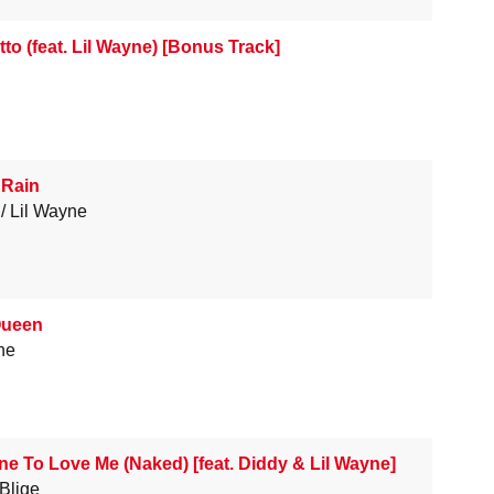
to (feat. Lil Wayne) [Bonus Track]
 Rain
Lil Wayne
Queen
ne
 To Love Me (Naked) [feat. Diddy & Lil Wayne]
 Blige