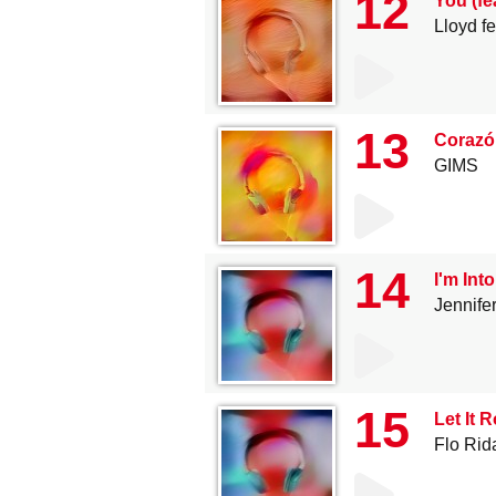
12
You (fe
Lloyd f
13
Corazón
GIMS
14
I'm Int
Jennife
15
Let It R
Flo Rid