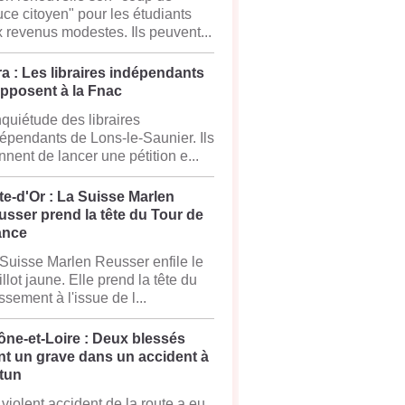
ce citoyen" pour les étudiants
 revenus modestes. Ils peuvent...
a : Les libraires indépendants
opposent à la Fnac
nquiétude des libraires
épendants de Lons-le-Saunier. Ils
nnent de lancer une pétition e...
e-d'Or : La Suisse Marlen
sser prend la tête du Tour de
ance
Suisse Marlen Reusser enfile le
llot jaune. Elle prend la tête du
ssement à l'issue de l...
ône-et-Loire : Deux blessés
nt un grave dans un accident à
tun
violent accident de la route a eu