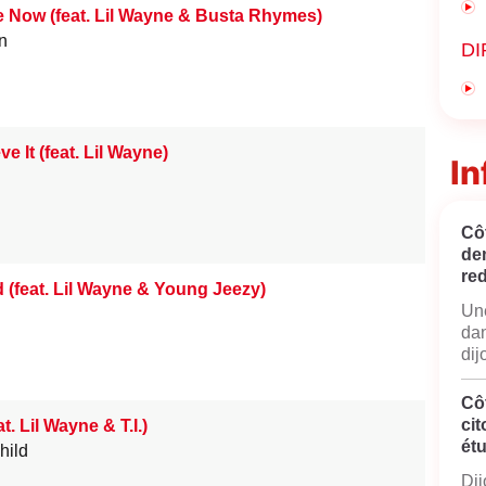
 Now (feat. Lil Wayne & Busta Rhymes)
n
DI
ve It (feat. Lil Wayne)
In
Côt
de
red
d (feat. Lil Wayne & Young Jeezy)
Une
dan
dij
Cô
cit
t. Lil Wayne & T.I.)
ét
hild
Dij