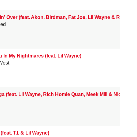
n' Over (feat. Akon, Birdman, Fat Joe, Lil Wayne & Rick Ros
led
 In My Nightmares (feat. Lil Wayne)
West
a (feat. Lil Wayne, Rich Homie Quan, Meek Mill & Nicki Mina
(feat. T.I. & Lil Wayne)