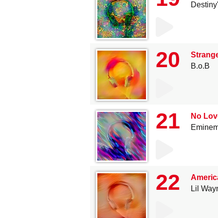
Destiny
20
Strange
B.o.B
21
No Love
Emine
22
America
Lil Way