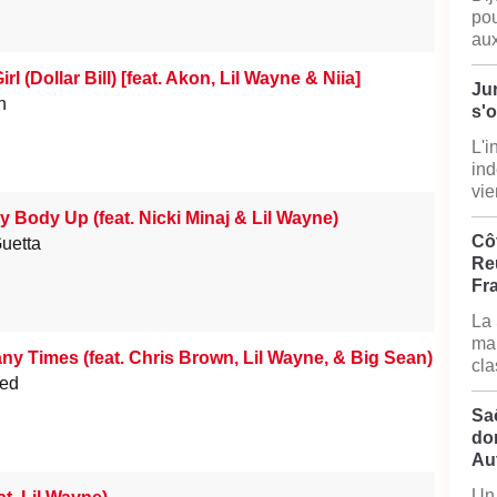
pou
aux
rl (Dollar Bill) [feat. Akon, Lil Wayne & Niia]
Jur
n
s'
L'i
ind
vie
y Body Up (feat. Nicki Minaj & Lil Wayne)
Côt
uetta
Reu
Fr
La 
mai
y Times (feat. Chris Brown, Lil Wayne, & Big Sean)
cla
ed
Sa
do
Au
Un 