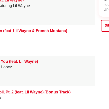
at. Lil Wayne)
lie
eaturing Lil Wayne
Une
(R
 (feat. Lil Wayne & French Montana)
o You (feat. Lil Wayne)
r Lopez
oll, Pt. 2 (feat. Lil Wayne) [Bonus Track)
a