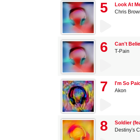
5
Look At Me
Chris Brow
6
Can't Belie
T-Pain
7
I'm So Pai
Akon
8
Soldier (fea
Destiny's C