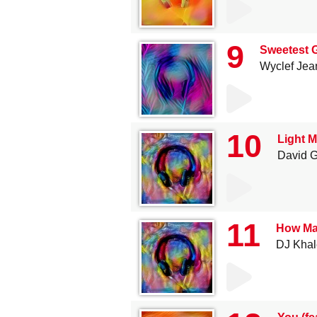
9
Sweetest Gi
Wyclef Jea
10
Light M
David G
11
How Man
DJ Khal