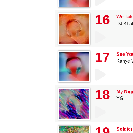
16
We Taki
DJ Kha
17
See You
Kanye 
18
My Nigg
YG
19
Soldier 