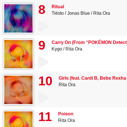
8
Ritual
Tiësto
Jonas Blue
Rita Ora
9
Carry On (From “POKÉMON Detecti
Kygo
Rita Ora
10
Girls (feat. Cardi B, Bebe Rexha
Rita Ora
11
Poison
Rita Ora