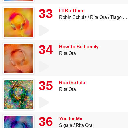
33
I'll Be There
Robin Schulz
Rita Ora
Tiago PZK
34
How To Be Lonely
Rita Ora
35
Roc the Life
Rita Ora
36
You for Me
Sigala
Rita Ora