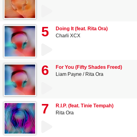
5
Doing It (feat. Rita Ora)
Charli XCX
6
For You (Fifty Shades Freed)
Liam Payne
Rita Ora
7
R.I.P. (feat. Tinie Tempah)
Rita Ora