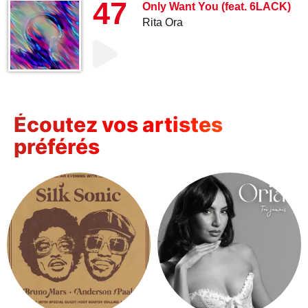
47
Only Want You (feat. 6LACK)
Rita Ora
Écoutez vos artistes
préférés