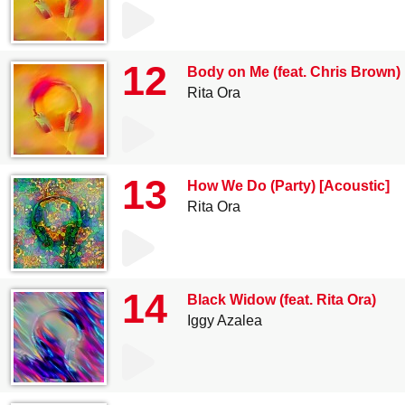
12
Body on Me (feat. Chris Brown)
Rita Ora
13
How We Do (Party) [Acoustic]
Rita Ora
14
Black Widow (feat. Rita Ora)
Iggy Azalea