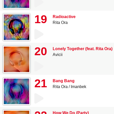
19
Radioactive
Rita Ora
20
Lonely Together (feat. Rita Ora)
Avicii
21
Bang Bang
Rita Ora
Imanbek
How We Do (Party)