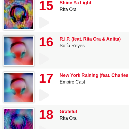
15
Shine Ya Light
Rita Ora
16
R.I.P. (feat. Rita Ora & Anitta)
Sofía Reyes
17
New York Raining (feat. Charles
Empire Cast
18
Grateful
Rita Ora