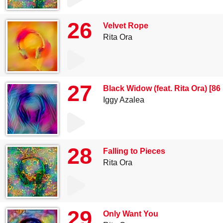
26
Velvet Rope
Rita Ora
27
Black Widow (feat. Rita Ora) [86
Iggy Azalea
28
Falling to Pieces
Rita Ora
29
Only Want You