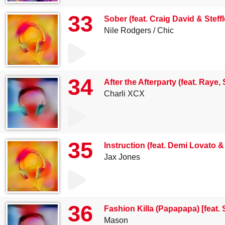
33
Sober (feat. Craig David & Steff
Nile Rodgers
Chic
34
After the Afterparty (feat. Raye,
Charli XCX
35
Instruction (feat. Demi Lovato &
Jax Jones
36
Fashion Killa (Papapapa) [feat. 
Mason