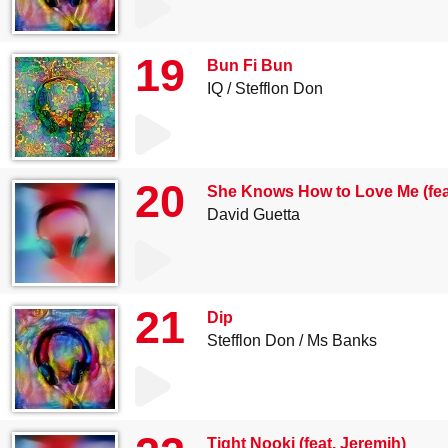
19
Bun Fi Bun
IQ
Stefflon Don
20
She Knows How to Love Me (feat
David Guetta
21
Dip
Stefflon Don
Ms Banks
Tight Nooki (feat. Jeremih)