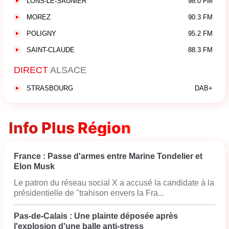
LONS-LE-SAUNIER
98.0 FM
MOREZ
90.3 FM
POLIGNY
95.2 FM
SAINT-CLAUDE
88.3 FM
DIRECT
ALSACE
STRASBOURG
DAB+
Info Plus Région
France : Passe d'armes entre Marine Tondelier et
Elon Musk
Le patron du réseau social X a accusé la candidate à la
présidentielle de "trahison envers la Fra...
Pas-de-Calais : Une plainte déposée après
l'explosion d'une balle anti-stress