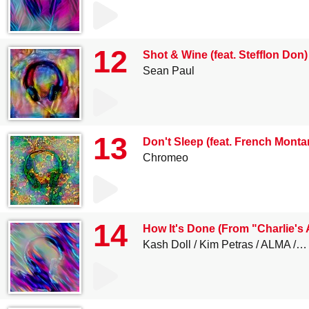
12
Shot & Wine (feat. Stefflon Don)
Sean Paul
13
Don't Sleep (feat. French Monta
Chromeo
14
How It's Done (From "Charlie's 
Kash Doll
Kim Petras
ALMA
St