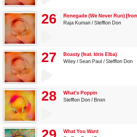
26
Renegade (We Never Run) [from 
Raja Kumari
Stefflon Don
27
Boasty (feat. Idris Elba)
Wiley
Sean Paul
Stefflon Don
28
What's Poppin
Stefflon Don
Bnxn
29
What You Want