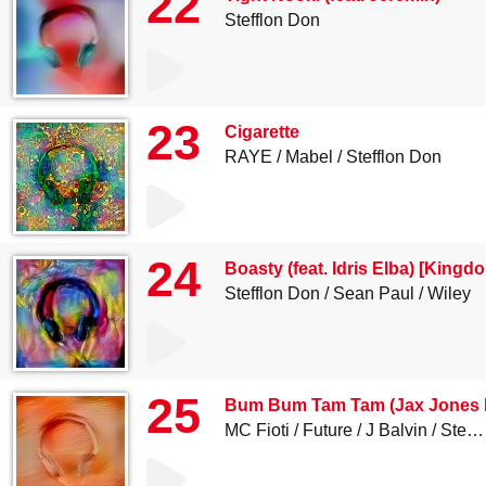
22
Stefflon Don
23
Cigarette
RAYE
Mabel
Stefflon Don
24
Boasty (feat. Idris Elba) [King
Stefflon Don
Sean Paul
Wiley
25
Bum Bum Tam Tam (Jax Jones 
MC Fioti
Future
J Balvin
Stefflon Don