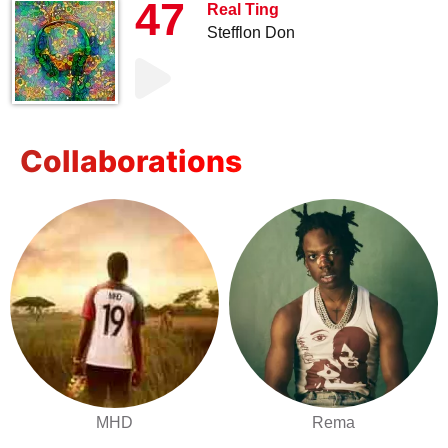
47
Real Ting
Stefflon Don
Collaborations
MHD
Rema