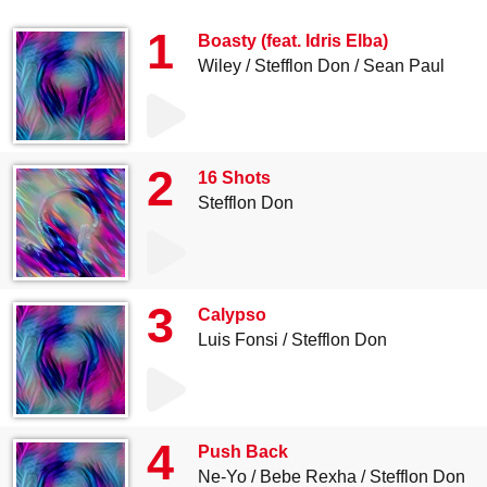
1
Boasty (feat. Idris Elba)
Wiley
Stefflon Don
Sean Paul
2
16 Shots
Stefflon Don
3
Calypso
Luis Fonsi
Stefflon Don
4
Push Back
Ne-Yo
Bebe Rexha
Stefflon Don