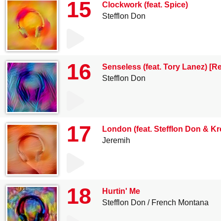
15
Clockwork (feat. Spice)
Stefflon Don
16
Senseless (feat. Tory Lanez) [R
Stefflon Don
17
London (feat. Stefflon Don & K
Jeremih
18
Hurtin' Me
Stefflon Don
French Montana