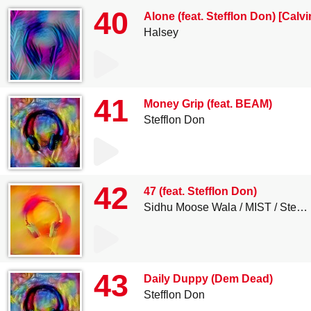
40
Alone (feat. Stefflon Don) [Calv
Halsey
41
Money Grip (feat. BEAM)
Stefflon Don
42
47 (feat. Stefflon Don)
Sidhu Moose Wala
MIST
Steel Banglez
43
Daily Duppy (Dem Dead)
Stefflon Don