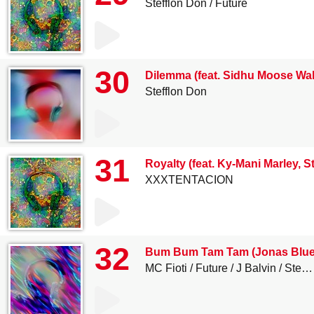
Stefflon Don
Future
30
Dilemma (feat. Sidhu Moose Wal
Stefflon Don
31
Royalty (feat. Ky-Mani Marley, S
XXXTENTACION
32
Bum Bum Tam Tam (Jonas Blue
MC Fioti
Future
J Balvin
Stefflon Don