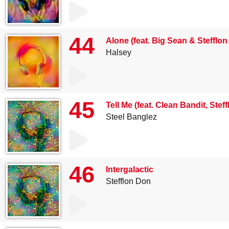
44
Alone (feat. Big Sean & Stefflo
Halsey
45
Tell Me (feat. Clean Bandit, St
Steel Banglez
46
Intergalactic
Stefflon Don