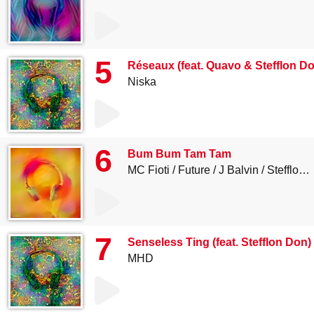
5
Réseaux (feat. Quavo & Stefflon D
Niska
6
Bum Bum Tam Tam
MC Fioti
Future
J Balvin
Stefflon Don
7
Senseless Ting (feat. Stefflon Don)
MHD