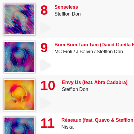
8
Senseless
Stefflon Don
9
Bum Bum Tam Tam (David Guetta 
MC Fioti
J Balvin
Stefflon Don
10
Envy Us (feat. Abra Cadabra)
Stefflon Don
11
Réseaux (feat. Quavo & Stefflon
Niska