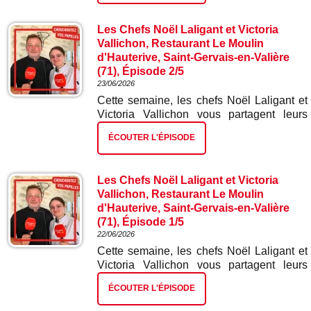
Les Chefs Noël Laligant et Victoria
Vallichon, Restaurant Le Moulin
d'Hauterive, Saint-Gervais-en-Valière
(71), Épisode 2/5
23/06/2026
Cette semaine, les chefs Noël Laligant et
Victoria Vallichon vous partagent leurs
meilleures recettes. Dans ce deuxième
ÉCOUTER L'ÉPISODE
épisode : œufs en meurette sauce joue de
bœuf.
Les Chefs Noël Laligant et Victoria
Vallichon, Restaurant Le Moulin
d'Hauterive, Saint-Gervais-en-Valière
(71), Épisode 1/5
22/06/2026
Cette semaine, les chefs Noël Laligant et
Victoria Vallichon vous partagent leurs
meilleures recettes. Dans ce premier
ÉCOUTER L'ÉPISODE
épisode : verrine de saumon gravelax.