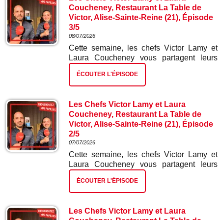
Coucheney, Restaurant La Table de
Victor, Alise-Sainte-Reine (21), Épisode
3/5
08/07/2026
Cette semaine, les chefs Victor Lamy et
Laura Coucheney vous partagent leurs
meilleures recettes. Dans ce troisième
ÉCOUTER L'ÉPISODE
épisode : truite et ses mini légumes.
Les Chefs Victor Lamy et Laura
Coucheney, Restaurant La Table de
Victor, Alise-Sainte-Reine (21), Épisode
2/5
07/07/2026
Cette semaine, les chefs Victor Lamy et
Laura Coucheney vous partagent leurs
meilleures recettes. Dans ce deuxième
ÉCOUTER L'ÉPISODE
épisode : chorizo mini betterave.
Les Chefs Victor Lamy et Laura