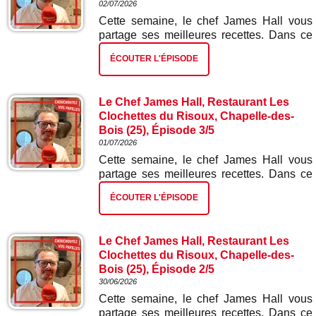
02/07/2026
Cette semaine, le chef James Hall vous
partage ses meilleures recettes. Dans ce
quatrième épisode : gnocchis ail des ours
ÉCOUTER L'ÉPISODE
et épinards.
Le Chef James Hall, Restaurant Les
Clochettes du Risoux, Chapelle-des-
Bois (25), Épisode 3/5
01/07/2026
Cette semaine, le chef James Hall vous
partage ses meilleures recettes. Dans ce
troisième épisode : escalope de truite
ÉCOUTER L'ÉPISODE
gravelaxée et risotto aux écrevisses.
Le Chef James Hall, Restaurant Les
Clochettes du Risoux, Chapelle-des-
Bois (25), Épisode 2/5
30/06/2026
Cette semaine, le chef James Hall vous
partage ses meilleures recettes. Dans ce