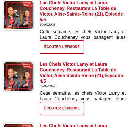
Les Chefs Victor Lamy et Laura
Coucheney, Restaurant La Table de
Victor, Alise-Sainte-Reine (21), Épisode
5/5
10/07/2026
Cette semaine, les chefs Victor Lamy et
Laura Coucheney vous partagent leurs
meilleures recettes. Dans ce cinquième et
ÉCOUTER L'ÉPISODE
dernier épisode : miel fromage blanc et
houblon.
Les Chefs Victor Lamy et Laura
Coucheney, Restaurant La Table de
Victor, Alise-Sainte-Reine (21), Épisode
4/5
09/07/2026
Cette semaine, les chefs Victor Lamy et
Laura Coucheney vous partagent leurs
meilleures recettes. Dans ce quatrième
ÉCOUTER L'ÉPISODE
épisode : mignon de porcs et sa purée de
pois chiches et ses mini navets japonais.
Les Chefs Victor Lamy et Laura