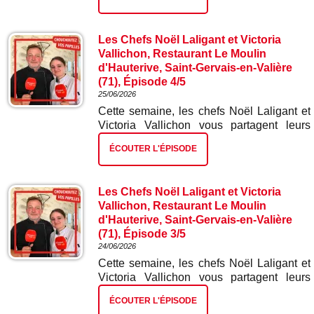
dernier épisode : nougat glacé.
Les Chefs Noël Laligant et Victoria
Vallichon, Restaurant Le Moulin
d'Hauterive, Saint-Gervais-en-Valière
(71), Épisode 4/5
25/06/2026
Cette semaine, les chefs Noël Laligant et
Victoria Vallichon vous partagent leurs
meilleures recettes. Dans ce quatrième
ÉCOUTER L'ÉPISODE
épisode : poitrine de porc confite.
Les Chefs Noël Laligant et Victoria
Vallichon, Restaurant Le Moulin
d'Hauterive, Saint-Gervais-en-Valière
(71), Épisode 3/5
24/06/2026
Cette semaine, les chefs Noël Laligant et
Victoria Vallichon vous partagent leurs
meilleures recettes. Dans ce troisième
ÉCOUTER L'ÉPISODE
épisode : la pochouse.