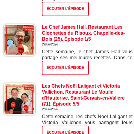
deuxième épisode : tarte tatin d'oignons
ÉCOUTER L'ÉPISODE
rouges.
Le Chef James Hall, Restaurant Les
Clochettes du Risoux, Chapelle-des-
Bois (25), Épisode 1/5
29/06/2026
Cette semaine, le chef James Hall vous
partage ses meilleures recettes. Dans ce
premier épisode : blinis et mousse de truite
ÉCOUTER L'ÉPISODE
fumée.
Les Chefs Noël Laligant et Victoria
Vallichon, Restaurant Le Moulin
d'Hauterive, Saint-Gervais-en-Valière
(71), Épisode 5/5
26/06/2026
Cette semaine, les chefs Noël Laligant et
Victoria Vallichon vous partagent leurs
meilleures recettes. Dans ce cinquième et
ÉCOUTER L'ÉPISODE