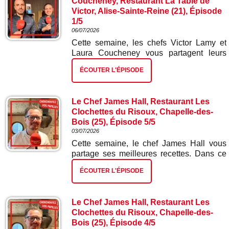
Coucheney, Restaurant La Table de
Victor, Alise-Sainte-Reine (21), Épisode
1/5
06/07/2026
Cette semaine, les chefs Victor Lamy et
Laura Coucheney vous partagent leurs
meilleures recettes. Dans ce premier
ÉCOUTER L'ÉPISODE
épisode : tartelette ad hoc et radis.
Le Chef James Hall, Restaurant Les
Clochettes du Risoux, Chapelle-des-
Bois (25), Épisode 5/5
03/07/2026
Cette semaine, le chef James Hall vous
partage ses meilleures recettes. Dans ce
cinquième et dernier épisode : gâteau
ÉCOUTER L'ÉPISODE
glacé myrtilles citron.
Le Chef James Hall, Restaurant Les
Clochettes du Risoux, Chapelle-des-
Bois (25), Épisode 4/5