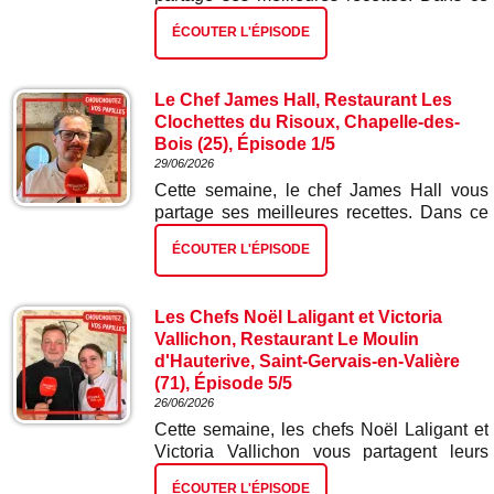
deuxième épisode : tarte tatin d'oignons
ÉCOUTER L'ÉPISODE
rouges.
Le Chef James Hall, Restaurant Les
Clochettes du Risoux, Chapelle-des-
Bois (25), Épisode 1/5
29/06/2026
Cette semaine, le chef James Hall vous
partage ses meilleures recettes. Dans ce
premier épisode : blinis et mousse de truite
ÉCOUTER L'ÉPISODE
fumée.
Les Chefs Noël Laligant et Victoria
Vallichon, Restaurant Le Moulin
d'Hauterive, Saint-Gervais-en-Valière
(71), Épisode 5/5
26/06/2026
Cette semaine, les chefs Noël Laligant et
Victoria Vallichon vous partagent leurs
meilleures recettes. Dans ce cinquième et
ÉCOUTER L'ÉPISODE