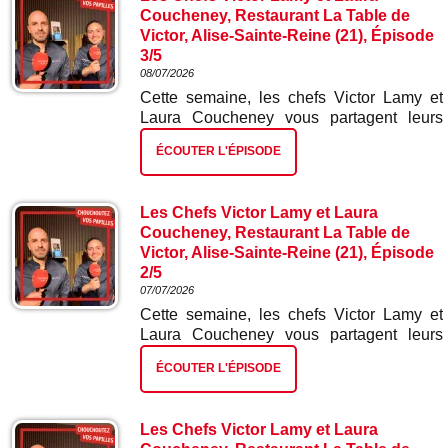
Coucheney, Restaurant La Table de
Victor, Alise-Sainte-Reine (21), Épisode
3/5
08/07/2026
Cette semaine, les chefs Victor Lamy et
Laura Coucheney vous partagent leurs
meilleures recettes. Dans ce troisième
ÉCOUTER L'ÉPISODE
épisode : truite et ses mini légumes.
Les Chefs Victor Lamy et Laura
Coucheney, Restaurant La Table de
Victor, Alise-Sainte-Reine (21), Épisode
2/5
07/07/2026
Cette semaine, les chefs Victor Lamy et
Laura Coucheney vous partagent leurs
meilleures recettes. Dans ce deuxième
ÉCOUTER L'ÉPISODE
épisode : chorizo mini betterave.
Les Chefs Victor Lamy et Laura