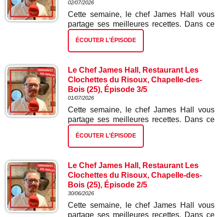
02/07/2026
Cette semaine, le chef James Hall vous
partage ses meilleures recettes. Dans ce
quatrième épisode : gnocchis ail des ours
ÉCOUTER L'ÉPISODE
et épinards.
Le Chef James Hall, Restaurant Les
Clochettes du Risoux, Chapelle-des-
Bois (25), Épisode 3/5
01/07/2026
Cette semaine, le chef James Hall vous
partage ses meilleures recettes. Dans ce
troisième épisode : escalope de truite
ÉCOUTER L'ÉPISODE
gravelaxée et risotto aux écrevisses.
Le Chef James Hall, Restaurant Les
Clochettes du Risoux, Chapelle-des-
Bois (25), Épisode 2/5
30/06/2026
Cette semaine, le chef James Hall vous
partage ses meilleures recettes. Dans ce