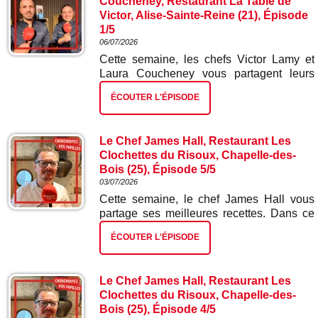
Coucheney, Restaurant La Table de
Victor, Alise-Sainte-Reine (21), Épisode
1/5
06/07/2026
Cette semaine, les chefs Victor Lamy et
Laura Coucheney vous partagent leurs
meilleures recettes. Dans ce premier
ÉCOUTER L'ÉPISODE
épisode : tartelette ad hoc et radis.
Le Chef James Hall, Restaurant Les
Clochettes du Risoux, Chapelle-des-
Bois (25), Épisode 5/5
03/07/2026
Cette semaine, le chef James Hall vous
partage ses meilleures recettes. Dans ce
cinquième et dernier épisode : gâteau
ÉCOUTER L'ÉPISODE
glacé myrtilles citron.
Le Chef James Hall, Restaurant Les
Clochettes du Risoux, Chapelle-des-
Bois (25), Épisode 4/5