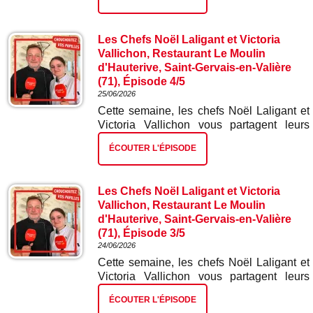
dernier épisode : nougat glacé.
Les Chefs Noël Laligant et Victoria
Vallichon, Restaurant Le Moulin
d'Hauterive, Saint-Gervais-en-Valière
(71), Épisode 4/5
25/06/2026
Cette semaine, les chefs Noël Laligant et
Victoria Vallichon vous partagent leurs
meilleures recettes. Dans ce quatrième
ÉCOUTER L'ÉPISODE
épisode : poitrine de porc confite.
Les Chefs Noël Laligant et Victoria
Vallichon, Restaurant Le Moulin
d'Hauterive, Saint-Gervais-en-Valière
(71), Épisode 3/5
24/06/2026
Cette semaine, les chefs Noël Laligant et
Victoria Vallichon vous partagent leurs
meilleures recettes. Dans ce troisième
ÉCOUTER L'ÉPISODE
épisode : la pochouse.