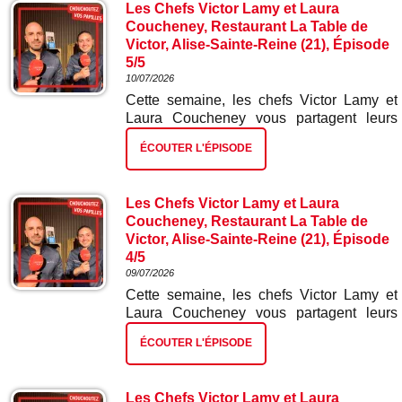
Les Chefs Victor Lamy et Laura
Coucheney, Restaurant La Table de
Victor, Alise-Sainte-Reine (21), Épisode
5/5
10/07/2026
Cette semaine, les chefs Victor Lamy et
Laura Coucheney vous partagent leurs
meilleures recettes. Dans ce cinquième et
ÉCOUTER L'ÉPISODE
dernier épisode : miel fromage blanc et
houblon.
Les Chefs Victor Lamy et Laura
Coucheney, Restaurant La Table de
Victor, Alise-Sainte-Reine (21), Épisode
4/5
09/07/2026
Cette semaine, les chefs Victor Lamy et
Laura Coucheney vous partagent leurs
meilleures recettes. Dans ce quatrième
ÉCOUTER L'ÉPISODE
épisode : mignon de porcs et sa purée de
pois chiches et ses mini navets japonais.
Les Chefs Victor Lamy et Laura