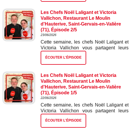
Les Chefs Noël Laligant et Victoria
Vallichon, Restaurant Le Moulin
d'Hauterive, Saint-Gervais-en-Valière
(71), Épisode 2/5
23/06/2026
Cette semaine, les chefs Noël Laligant et
Victoria Vallichon vous partagent leurs
meilleures recettes. Dans ce deuxième
ÉCOUTER L'ÉPISODE
épisode : œufs en meurette sauce joue de
bœuf.
Les Chefs Noël Laligant et Victoria
Vallichon, Restaurant Le Moulin
d'Hauterive, Saint-Gervais-en-Valière
(71), Épisode 1/5
22/06/2026
Cette semaine, les chefs Noël Laligant et
Victoria Vallichon vous partagent leurs
meilleures recettes. Dans ce premier
ÉCOUTER L'ÉPISODE
épisode : verrine de saumon gravelax.