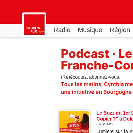
Radio
Musique
Région
Podcast · L
Franche-Co
(Ré)écoutez, abonnez-vous.
Tous les matins, Cynthia me
une initiative en Bourgogn
Le Buzz du 1er 
Copier ?" à Dol
01/12/2025
Lumière sur la 