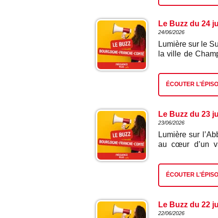
fil de l’histoire,
temps forts ryt
nouveautés et l
Le Buzz du 24 j
directeur du Mus
24/06/2026
pratiques et le
Lumière sur le Su
site internet : al
la ville de Cham
se transformera 
générations jusqu
du pays install
ÉCOUTER L'ÉPIS
l'agence de com
coulisses de cette
Le Buzz du 23 ju
23/06/2026
Lumière sur l’A
au cœur d’un va
fondée au XIIème
français. Class
tout l’été une pr
ÉCOUTER L'ÉPIS
patrimoine et soi
lieu unique et le
Eric Viellard, di
Le Buzz du 22 j
22/06/2026