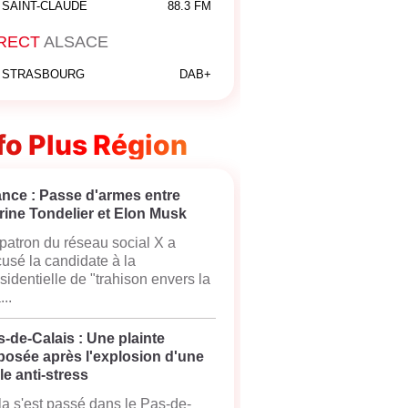
SAINT-CLAUDE
88.3 FM
RECT
ALSACE
STRASBOURG
DAB+
fo Plus Région
ance : Passe d'armes entre
rine Tondelier et Elon Musk
patron du réseau social X a
usé la candidate à la
sidentielle de "trahison envers la
...
-de-Calais : Une plainte
posée après l'explosion d'une
le anti-stress
a s'est passé dans le Pas-de-