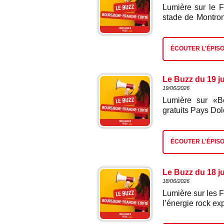
Lumière sur le F
stade de Montron
soirée placée so
partage avec un
hommage à Indoc
ÉCOUTER L'ÉPIS
garantie dès l'o
découvre le pr
communication et
Le Buzz du 19 ju
19/06/2026
Lumière sur «Be
gratuits Pays Dol
met en valeur le
culture, vignobl
territoire autre
ÉCOUTER L'ÉPIS
nous emmène à l
belles adresses 
Amiot, créateur d
Le Buzz du 18 jui
18/06/2026
Lumière sur les F
l’énergie rock ex
Les Fallen Lillie
fins et rugueux à