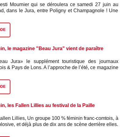
esti Mournier qui se déroulera ce samedi 27 juin au
d, dans le Jura, entre Poligny et Champagnole ! Une
us le signe de la convivialité, de la musique et du
e programmation éclectique mêlant talents locaux,
hine, ambiance reggae et électro. Ambiance festive
ODE
uverture des portes à 18h jusqu'au bout de la nuit. On
ogramme avec Caroline Darfeuille, chargée de
 de la programmation du Festi Mournier.
in, le magazine "Beau Jura" vient de paraître
au Jura» le supplément touristique des journaux
ois & Pays de Lons. A l’approche de l’été, ce magazine
s trésors du Jura : tourisme, patrimoine, gastronomie,
e… C'est une véritable invitation à redécouvrir notre
ment. Pour cette nouvelle et 3ème édition, “Beau Jura”
ODE
a rencontre des paysages, des savoir-faire et des
qui font la richesse du Jura…On le découvre avec Yvon
u journal.
n, les Fallen Lillies au festival de la Paille
allen Lillies, Un groupe 100 % féminin franc-comtois, à
plosive, et déjà plus de dix ans de scène derrière elles.
s, c’est un véritable uppercut musical avec des textes
 la fois, pouvant semer le rouge chaos, du nom de leur