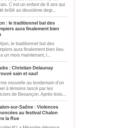
ais. C'est un enfant de 8 ans qui
té brûlé au deuxième degr...
on : le traditionnel bal des
mpiers aura finalement bien
u
ijon, le traditionnel bal des
piers aura finalement bien lieu.
y a un mois maintenant, l...
ubs : Christian Delaunay
rouvé sain et sauf
ne nouvelle au lendemain d'un
el à témoins lancé par les
iciers de Besançon. Après trois...
alon-sur-Saône : Violences
noncées au festival Chalon
ns la Rue
collectif La Méandre dénonce