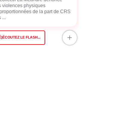
 violences physiques
proportionnées de la part de CRS
 ...
+
É)ÉCOUTEZ LE FLASH...