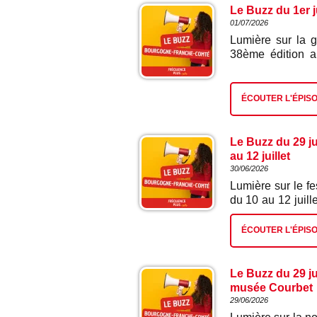
pour rouler aux
Le Buzz du 1er j
professionnels.
01/07/2026
Boudot, organisat
Lumière sur la 
38ème édition a
médiévale de No
près de quarante a
chaque été le fas
ÉCOUTER L'ÉPIS
oyez, gentes da
renouer avec so
cœur du Moyen-
Le Buzz du 29 ju
Nozeroy qui orga
au 12 juillet
30/06/2026
Lumière sur le fe
du 10 au 12 juill
les records de
festivaliers, ce
ÉCOUTER L'ÉPIS
programmation gra
des quatre éléme
programme de c
Le Buzz du 29 ju
directeur artistiqu
musée Courbet
29/06/2026