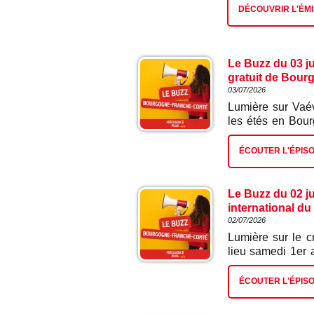
DÉCOUVRIR L'ÉMI
Le Buzz du 03 ju
gratuit de Bou
03/07/2026
Lumière sur Vaév
les étés en Bou
Tiré à plus de 9
tourisme de la 
ÉCOUTER L'ÉPIS
remarquables, de
pépites parfois m
invitation à pre
Le Buzz du 02 jui
s’évader tout pr
international du
Justine Charrièr
02/07/2026
magazine Vaévie
Lumière sur le cr
Vaevientmagazine
lieu samedi 1er 
d’après Tour de F
fête du sport, d
ÉCOUTER L'ÉPIS
possible grâce 
d’exception qui 