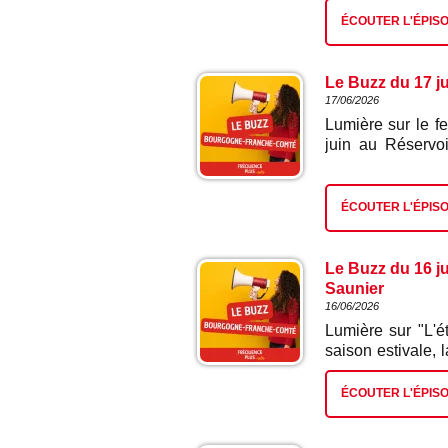
single extrait de
ÉCOUTER L'ÉPIS
Fallen Lillies s
seront notamment 
Landresse, dans 
Le Buzz du 17 jui
Paille à Métabie
17/06/2026
dernière de l'his
Lumière sur le fe
25 juillet à 18h
juin au Réservo
Haute-Saône le 2
édition qui prome
le Jura, le 16 oc
urbaines ! Conc
la Rodia le 24 o
performances ar
ÉCOUTER L'ÉPIS
dans le cadre de
fête, de partage
publics autour d
Le Buzz du 16 ju
découvre le prog
Saunier
la compagnie Flex 
16/06/2026
Lumière sur "L'é
saison estivale,
riche, festive et
visiteurs autour
ÉCOUTER L'ÉPIS
les temps forts 
Saunier, Cyrille