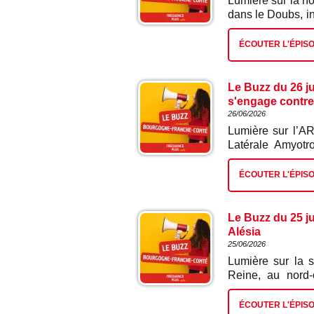
Lumière sur la n
dans le Doubs, in
jusqu’au 8 nove
révolution artist
ÉCOUTER L'ÉPIS
les marges de la 
plus de 120 œuvre
porté par l'homme
Le Buzz du 26 j
de conscience. D
s'engage contre
Foudral, conser
26/06/2026
www.musee-courb
Lumière sur l’A
Latérale Amyot
Charcot. Une a
accompagner le
ÉCOUTER L'ÉPIS
engagement qui 
Pommerolle. Orig
vu sa vie bascul
Le Buzz du 25 ju
son père, Séba
Alésia
neurosciences 
25/06/2026
comprendre et co
Lumière sur la s
Reine, au nord-
reconnu par la 
bataille entre Cé
ÉCOUTER L'ÉPIS