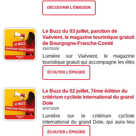
DÉCOUVRIR L'ÉMISSION
Le Buzz du 03 juillet, parution de
Vaévient, le magazine touristique gratuit
de Bourgogne-Franche-Comté
03/07/2026
Lumière sur Vaévient, le magazine
touristique gratuit qui accompagne les étés
en Bourgogne - Franche-Comté depuis
ÉCOUTER L'ÉPISODE
maintenant onze ans. Tiré à plus de 90
000 exemplaires et disponible dans les
offices de tourisme de la région, il nous
Le Buzz du 02 juillet, 7ème édition du
entraîne à la découverte de sites
critérium cycliste international du grand
remarquables, de villages de caractère, de
Dole
trésors patrimoniaux et de pépites parfois
02/07/2026
méconnues qui font la richesse de notre
Lumière sur le critérium cycliste
territoire. Une invitation à prendre le temps
international du grand Dole, qui aura lieu
de flâner, d’assouvir sa curiosité et de
samedi 1er août. Bien plus qu’une course
s’évader tout près de chez nous.
ÉCOUTER L'ÉPISODE
cycliste professionnelle d’après Tour de
Découvrons cette édition 2026 avec