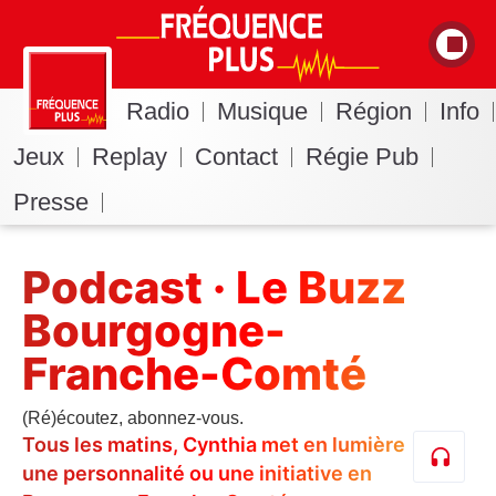
Radio
Musique
Région
Info
Jeux
Replay
Contact
Régie Pub
Presse
Podcast · Le Buzz
Bourgogne-
Franche-Comté
(Ré)écoutez, abonnez-vous.
Tous les matins, Cynthia met en lumière
une personnalité ou une initiative en