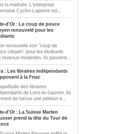
s la matinée. L'entreprise
onnaise Cycles Lapierre sol...
te-d'Or : Le coup de pouce
oyen renouvelé pour les
udiants
on renouvelle son "coup de
ce citoyen" pour les étudiants
 revenus modestes. Ils peuvent...
a : Les libraires indépendants
opposent à la Fnac
nquiétude des libraires
épendants de Lons-le-Saunier. Ils
nnent de lancer une pétition e...
e-d'Or : La Suisse Marlen
sser prend la tête du Tour de
ance
Suisse Marlen Reusser enfile le