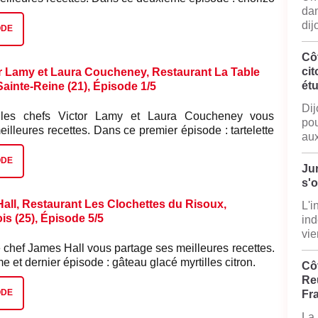
dan
dij
ODE
Cô
cit
r Lamy et Laura Coucheney, Restaurant La Table
ét
-Sainte-Reine (21), Épisode 1/5
Dij
 les chefs Victor Lamy et Laura Coucheney vous
pou
eilleures recettes. Dans ce premier épisode : tartelette
aux
ODE
Jur
s'
all, Restaurant Les Clochettes du Risoux,
L'i
s (25), Épisode 5/5
ind
vie
 chef James Hall vous partage ses meilleures recettes.
 et dernier épisode : gâteau glacé myrtilles citron.
Côt
Reu
ODE
Fr
La 