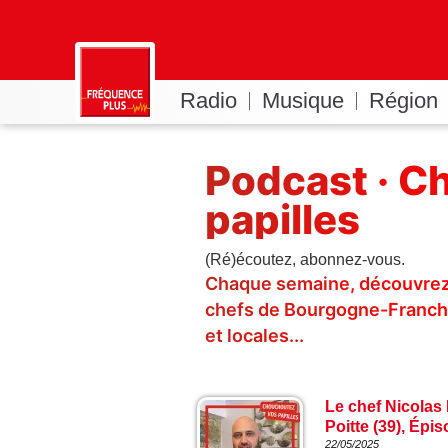
Radio
Musique
Région
Podcast · C
papilles
(Ré)écoutez, abonnez-vous.
Chaque semaine, découvrez 
chefs de Bourgogne-Franch
et locales...
Le chef Nicolas 
Poitte (39), Épis
22/05/2025