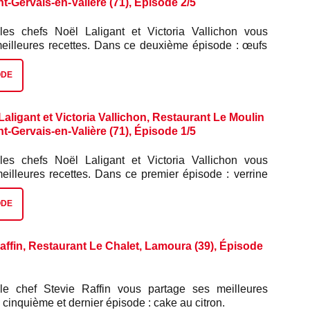
nt-Gervais-en-Valière (71), Épisode 2/5
les chefs Noël Laligant et Victoria Vallichon vous
meilleures recettes. Dans ce deuxième épisode : œufs
e joue de bœuf.
ODE
aligant et Victoria Vallichon, Restaurant Le Moulin
nt-Gervais-en-Valière (71), Épisode 1/5
les chefs Noël Laligant et Victoria Vallichon vous
meilleures recettes. Dans ce premier épisode : verrine
lax.
ODE
affin, Restaurant Le Chalet, Lamoura (39), Épisode
le chef Stevie Raffin vous partage ses meilleures
 cinquième et dernier épisode : cake au citron.