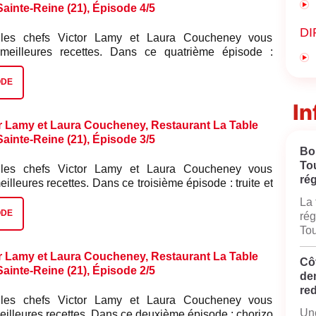
-Sainte-Reine (21), Épisode 4/5
DI
 les chefs Victor Lamy et Laura Coucheney vous
 meilleures recettes. Dans ce quatrième épisode :
 et sa purée de pois chiches et ses mini navets
ODE
In
r Lamy et Laura Coucheney, Restaurant La Table
-Sainte-Reine (21), Épisode 3/5
Bo
To
 les chefs Victor Lamy et Laura Coucheney vous
rég
eilleures recettes. Dans ce troisième épisode : truite et
.
La 
ODE
rég
Tou
r Lamy et Laura Coucheney, Restaurant La Table
Côt
-Sainte-Reine (21), Épisode 2/5
de
red
 les chefs Victor Lamy et Laura Coucheney vous
Une
eilleures recettes. Dans ce deuxième épisode : chorizo