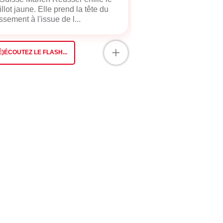
llot jaune. Elle prend la tête du
ssement à l'issue de l...
+
É)ÉCOUTEZ LE FLASH...