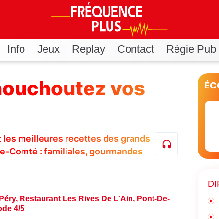
Info
Jeux
Replay
Contact
Régie Pub
houchoutez vos
ÉC
les meilleures recettes des grands
e-Comté : familiales, gourmandes
DI
Péry, Restaurant Les Rives De L'Ain, Pont-De-
ode 4/5