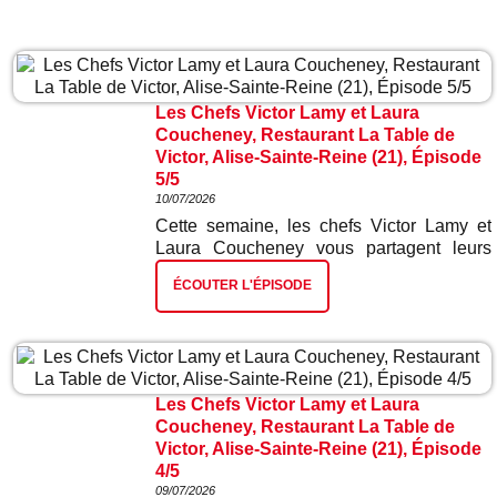
Les Chefs Victor Lamy et Laura
Coucheney, Restaurant La Table de
Victor, Alise-Sainte-Reine (21), Épisode
5/5
10/07/2026
Cette semaine, les chefs Victor Lamy et
Laura Coucheney vous partagent leurs
meilleures recettes. Dans ce cinquième et
ÉCOUTER L'ÉPISODE
dernier épisode : miel fromage blanc et
houblon.
Les Chefs Victor Lamy et Laura
Coucheney, Restaurant La Table de
Victor, Alise-Sainte-Reine (21), Épisode
4/5
09/07/2026