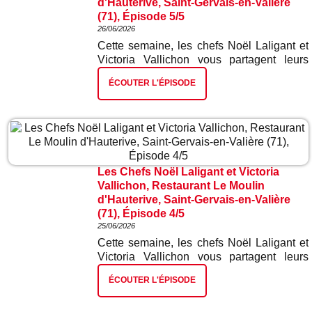
d'Hauterive, Saint-Gervais-en-Valière
(71), Épisode 5/5
26/06/2026
Cette semaine, les chefs Noël Laligant et
Victoria Vallichon vous partagent leurs
meilleures recettes. Dans ce cinquième et
ÉCOUTER L'ÉPISODE
dernier épisode : nougat glacé.
Les Chefs Noël Laligant et Victoria
Vallichon, Restaurant Le Moulin
d'Hauterive, Saint-Gervais-en-Valière
(71), Épisode 4/5
25/06/2026
Cette semaine, les chefs Noël Laligant et
Victoria Vallichon vous partagent leurs
meilleures recettes. Dans ce quatrième
ÉCOUTER L'ÉPISODE
épisode : poitrine de porc confite.