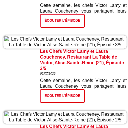
Cette semaine, les chefs Victor Lamy et
Laura Coucheney vous partagent leurs
meilleures recettes. Dans ce quatrième
ÉCOUTER L'ÉPISODE
épisode : mignon de porcs et sa purée de
pois chiches et ses mini navets japonais.
Les Chefs Victor Lamy et Laura
Coucheney, Restaurant La Table de
Victor, Alise-Sainte-Reine (21), Épisode
3/5
08/07/2026
Cette semaine, les chefs Victor Lamy et
Laura Coucheney vous partagent leurs
meilleures recettes. Dans ce troisième
ÉCOUTER L'ÉPISODE
épisode : truite et ses mini légumes.
Les Chefs Victor Lamy et Laura