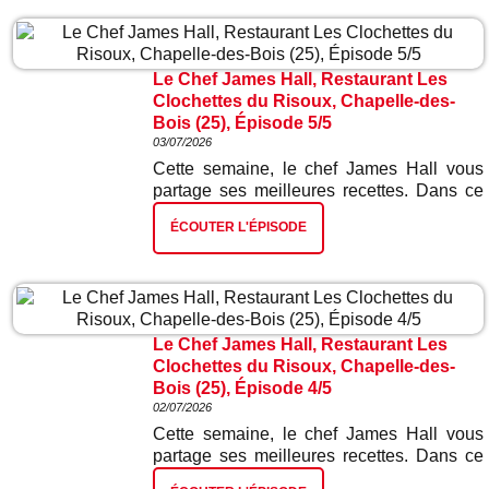
Le Chef James Hall, Restaurant Les
Clochettes du Risoux, Chapelle-des-
Bois (25), Épisode 5/5
03/07/2026
Cette semaine, le chef James Hall vous
partage ses meilleures recettes. Dans ce
cinquième et dernier épisode : gâteau
ÉCOUTER L'ÉPISODE
glacé myrtilles citron.
Le Chef James Hall, Restaurant Les
Clochettes du Risoux, Chapelle-des-
Bois (25), Épisode 4/5
02/07/2026
Cette semaine, le chef James Hall vous
partage ses meilleures recettes. Dans ce
quatrième épisode : gnocchis ail des ours