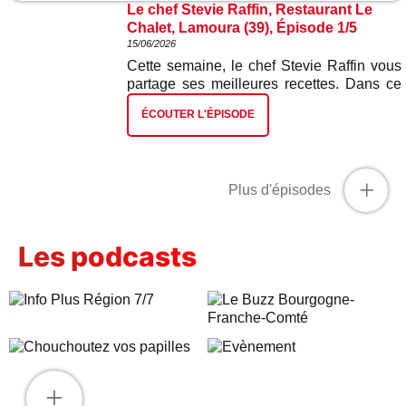
Le chef Stevie Raffin, Restaurant Le
Chalet, Lamoura (39), Épisode 1/5
15/06/2026
Cette semaine, le chef Stevie Raffin vous
partage ses meilleures recettes. Dans ce
premier épisode : pizza Gextrême à la
ÉCOUTER L'ÉPISODE
poire et bleu de Gex.
+
Plus d'épisodes
Les podcasts
+