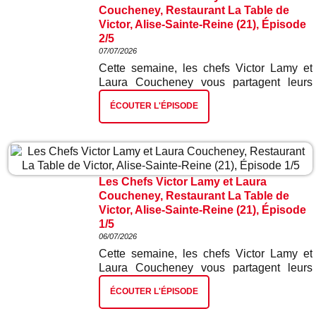
Coucheney, Restaurant La Table de
Victor, Alise-Sainte-Reine (21), Épisode
2/5
07/07/2026
Cette semaine, les chefs Victor Lamy et
Laura Coucheney vous partagent leurs
meilleures recettes. Dans ce deuxième
ÉCOUTER L'ÉPISODE
épisode : chorizo mini betterave.
Les Chefs Victor Lamy et Laura
Coucheney, Restaurant La Table de
Victor, Alise-Sainte-Reine (21), Épisode
1/5
06/07/2026
Cette semaine, les chefs Victor Lamy et
Laura Coucheney vous partagent leurs
meilleures recettes. Dans ce premier
ÉCOUTER L'ÉPISODE
épisode : tartelette ad hoc et radis.