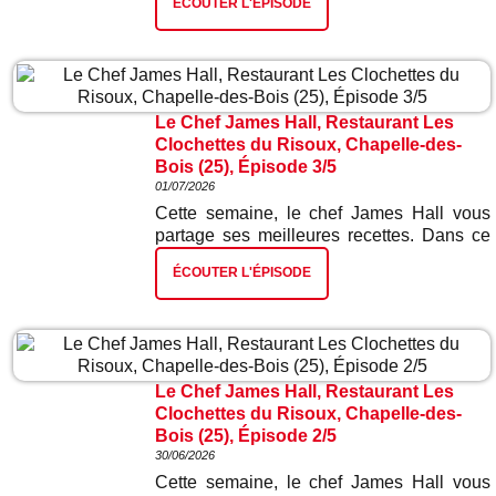
ÉCOUTER L'ÉPISODE
et épinards.
Le Chef James Hall, Restaurant Les
Clochettes du Risoux, Chapelle-des-
Bois (25), Épisode 3/5
01/07/2026
Cette semaine, le chef James Hall vous
partage ses meilleures recettes. Dans ce
troisième épisode : escalope de truite
ÉCOUTER L'ÉPISODE
gravelaxée et risotto aux écrevisses.
Le Chef James Hall, Restaurant Les
Clochettes du Risoux, Chapelle-des-
Bois (25), Épisode 2/5
30/06/2026
Cette semaine, le chef James Hall vous