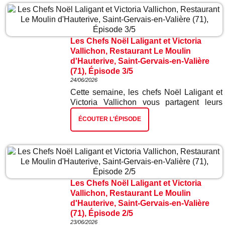
Les Chefs Noël Laligant et Victoria
Vallichon, Restaurant Le Moulin
d'Hauterive, Saint-Gervais-en-Valière
(71), Épisode 3/5
24/06/2026
Cette semaine, les chefs Noël Laligant et
Victoria Vallichon vous partagent leurs
meilleures recettes. Dans ce troisième
ÉCOUTER L'ÉPISODE
épisode : la pochouse.
Les Chefs Noël Laligant et Victoria
Vallichon, Restaurant Le Moulin
d'Hauterive, Saint-Gervais-en-Valière
(71), Épisode 2/5
23/06/2026