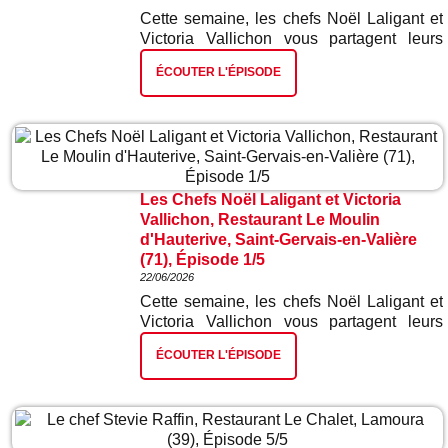
Cette semaine, les chefs Noël Laligant et
Victoria Vallichon vous partagent leurs
meilleures recettes. Dans ce deuxième
ÉCOUTER L'ÉPISODE
épisode : œufs en meurette sauce joue de
bœuf.
Les Chefs Noël Laligant et Victoria
Vallichon, Restaurant Le Moulin
d'Hauterive, Saint-Gervais-en-Valière
(71), Épisode 1/5
22/06/2026
Cette semaine, les chefs Noël Laligant et
Victoria Vallichon vous partagent leurs
meilleures recettes. Dans ce premier
ÉCOUTER L'ÉPISODE
épisode : verrine de saumon gravelax.